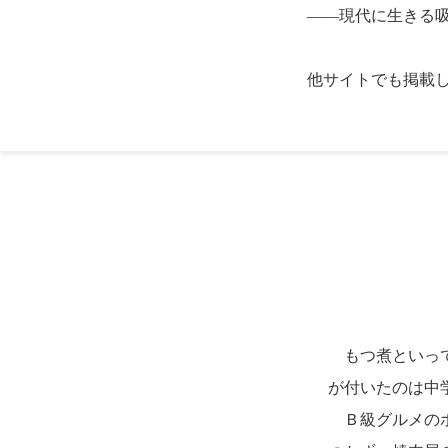
――現代に生きる
他サイトでも掲載
もつ煮といって
が付いたのは中
Ｂ級グルメのホ