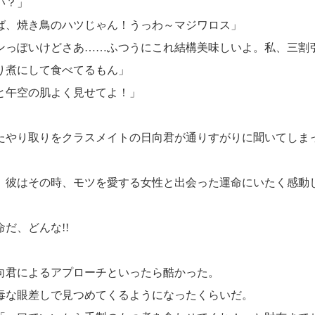
い？」
ば、焼き鳥のハツじゃん！うっわ～マジワロス」
ンっぽいけどさあ……ふつうにこれ結構美味しいよ。私、三割
り煮にして食べてるもん」
と午空の肌よく見せてよ！」
やり取りをクラスメイトの日向君が通りすがりに聞いてしま
。彼はその時、モツを愛する女性と出会った運命にいたく感動
だ、どんな!!
君によるアプローチといったら酷かった。
毒な眼差しで見つめてくるようになったくらいだ。