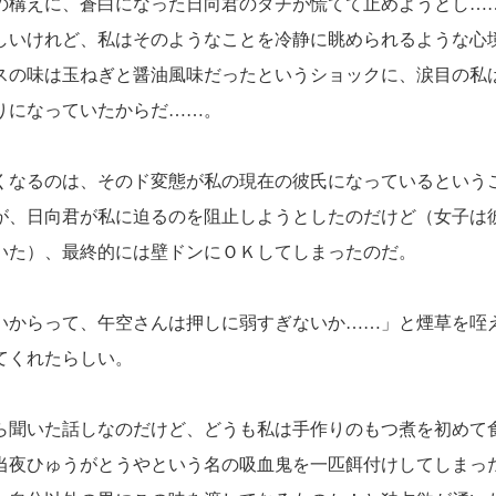
の構えに、蒼白になった日向君のダチが慌てて止めようとし…
しいけれど、私はそのようなことを冷静に眺められるような心
の味は玉ねぎと醤油風味だったというショックに、涙目の私
りになっていたからだ……。
なるのは、そのド変態が私の現在の彼氏になっているという
、日向君が私に迫るのを阻止しようとしたのだけど（女子は
いた）、最終的には壁ドンにＯＫしてしまったのだ。
。
いからって、午空さんは押しに弱すぎないか……」と煙草を咥
てくれたらしい。
聞いた話しなのだけど、どうも私は手作りのもつ煮を初めて
当夜ひゅうがとうやという名の吸血鬼を一匹餌付けしてしまっ