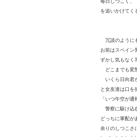
毎日しつこく、
を追いかけてく
冗談のようにも
お前はスペイン
ずかし気もなく
どこまでも変態
いくら日向君が
と女友達は口を
「いつ午空が通
警察に駆け込む
どっちに軍配が
余りのしつこさ