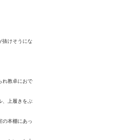
が抜けそうにな
られ教卓におで
ル、上履きをぶ
室の本棚にあっ