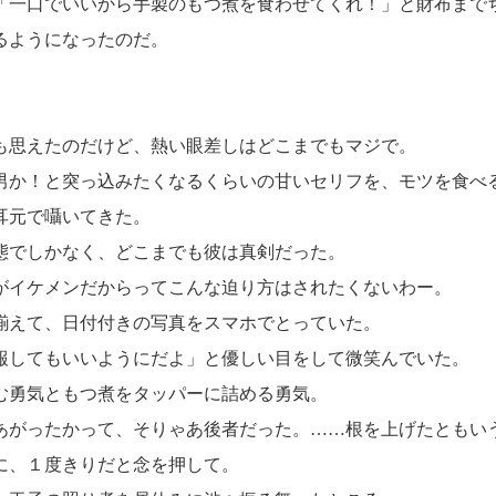
「一口でいいから手製のもつ煮を食わせてくれ！」と財布まで
るようになったのだ。
思えたのだけど、熱い眼差しはどこまでもマジで。
男か！と突っ込みたくなるくらいの甘いセリフを、モツを食べ
耳元で囁いてきた。
でしかなく、どこまでも彼は真剣だった。
イケメンだからってこんな迫り方はされたくないわー。
揃えて、日付付きの写真をスマホでとっていた。
報してもいいようにだよ」と優しい目をして微笑んでいた。
勇気ともつ煮をタッパーに詰める勇気。
あがったかって、そりゃあ後者だった。……根を上げたともい
に、１度きりだと念を押して。