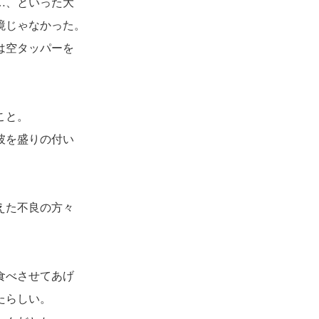
…、といった大
境じゃなかった。
は空タッパーを
こと。
彼を盛りの付い
えた不良の方々
食べさせてあげ
たらしい。