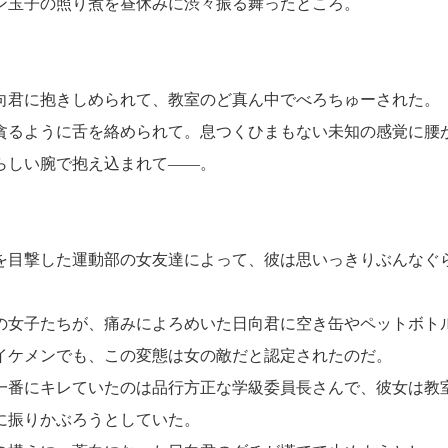
ン玉子の照り煮を昼休みに渋々振る舞ったところ。
君に抱きしめられて、教室のど真ん中でべろちゅーされた。
貪るように舌を絡められて。息つくひまもない未知の感覚に腰
らしい腕で抱え込まれて――。
目撃した運動部の女友達によって、彼は思いっきりぶんなぐ
女子たちが、痛みによろめいた日向君に空き缶やペットボト
イケメンでも、この変態は女の敵だと認定されたのだ。
番にキレていたのは品行方正な学級委員長さんで、彼女は教
に振りかぶろうとしていた。