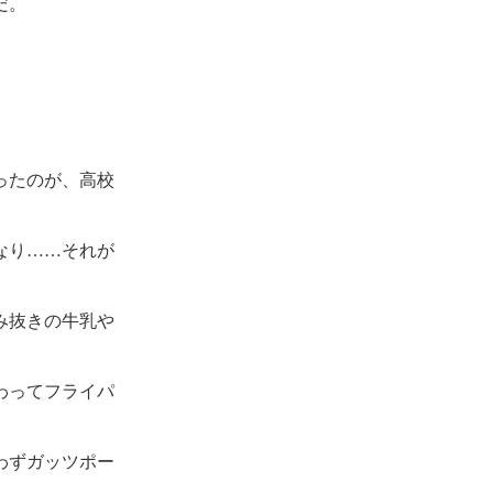
だ。
ったのが、高校
なり……それが
み抜きの牛乳や
わってフライパ
わずガッツポー