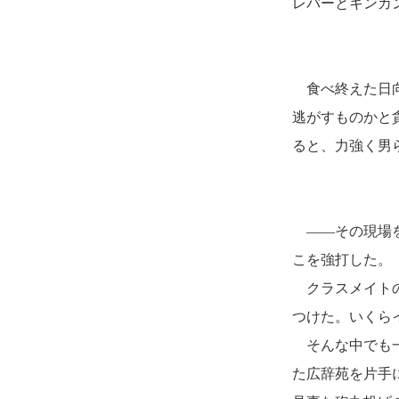
レバーとキンカ
食べ終えた日向
逃がすものかと
ると、力強く男
――その現場を
こを強打した。
クラスメイトの
つけた。いくら
そんな中でも一
た広辞苑を片手