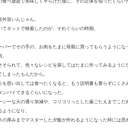
の食べ放題で美味しく平らげた後に、その正体を知ったくらい
外旨いんじゃん。
いてネットで検索したのが、それぐらいの時期。
パーでその手の、お肉をたまに母親に買ってもらうようにな
頃。
そられて、色々なレシピを探してはたまに作ってみるように
てしまったもんだから。
モを思い出しては食べたくなると、もう説明書も要らずにくさ
タンバイできるぐらいになった。
シーな火の通り加減や、コリコリっとした歯ごたえまでこだ
るようになり、
スの厚みまでマスターした夕飯が作れるようになった時には思