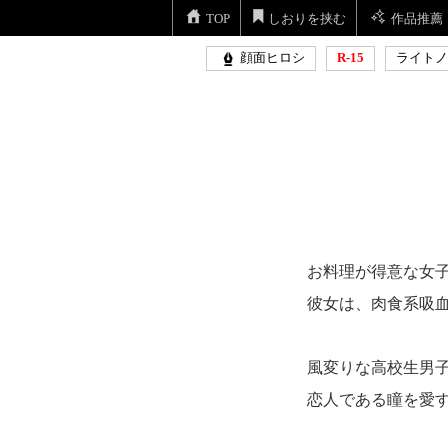
TOP
しおりを挟む
作品推薦
顔面ヒロシ
R-15
ライトノ
お料理が得意な女
彼女は、肉食系吸
風変りな高校生男
恋人である瞳を愛