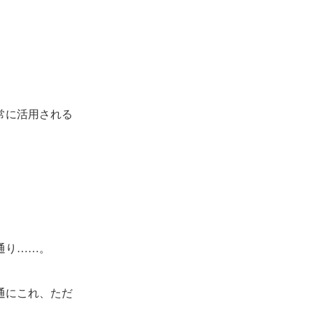
常に活用される
通り……。
通にこれ、ただ