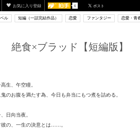
お気に入り登録
6
ベル
短編（一話完結作品）
恋愛
ファンタジー
恋愛・青
絶食×ブラッド【短編版】
子高生、午空瞳。
血鬼のお腹を満たす為、今日も弁当にもつ煮を詰める。
子、日向当夜。
す彼の、一生の決意とは……。