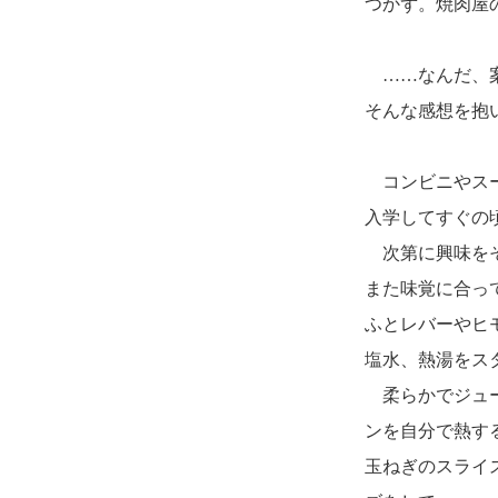
つかず。焼肉屋
……なんだ、案
そんな感想を抱
コンビニやスー
入学してすぐの
次第に興味をそ
また味覚に合っ
ふとレバーやヒ
塩水、熱湯をス
柔らかでジュー
ンを自分で熱す
玉ねぎのスライ